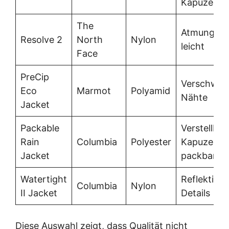
Kapuze
The
Atmungsakt
Resolve 2
North
Nylon
leicht
Face
PreCip
Verschwei
Eco
Marmot
Polyamid
Nähte
Jacket
Packable
Verstellbar
Rain
Columbia
Polyester
Kapuze,
Jacket
packbar
Watertight
Reflektier
Columbia
Nylon
II Jacket
Details
Diese Auswahl zeigt, dass Qualität nicht