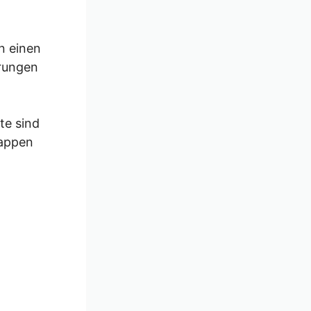
n einen
erungen
te sind
tappen