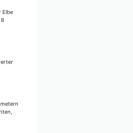
r Elbe
 8
werter
ometern
nten,