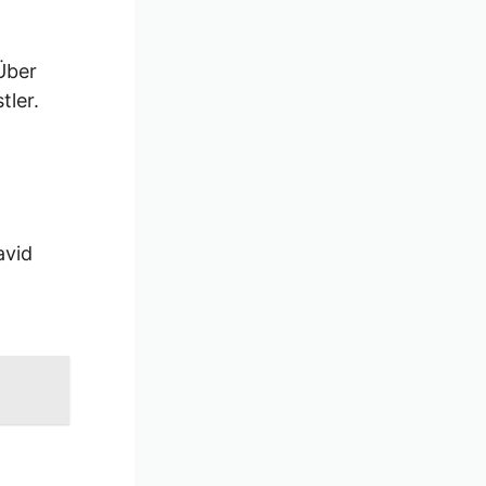
Über
tler.
avid