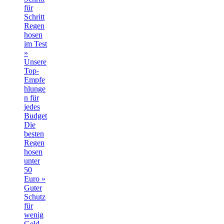
für
Schritt
Regen
hosen
im Test
»
Unsere
Top-
Empfe
hlunge
n für
jedes
Budget
Die
besten
Regen
hosen
unter
50
Euro »
Guter
Schutz
für
wenig
Geld