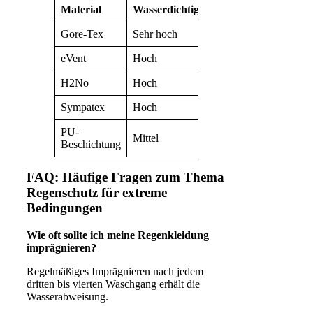
Material
Wasserdichtigkeit
Atmungsaktivität
Gore-Tex
Sehr hoch
Sehr hoch
eVent
Hoch
Sehr hoch
H2No
Hoch
Hoch
Sympatex
Hoch
Mittel
PU-
Mittel
Niedrig
Beschichtung
FAQ: Häufige Fragen zum Thema
Regenschutz für extreme
Bedingungen
Wie oft sollte ich meine Regenkleidung
imprägnieren?
Regelmäßiges Imprägnieren nach jedem
dritten bis vierten Waschgang erhält die
Wasserabweisung.