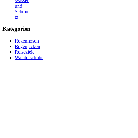
Wasser
und
Schmu
tz
Kategorien
Regenhosen
Regenjacken
Reiseziele
Wanderschuhe