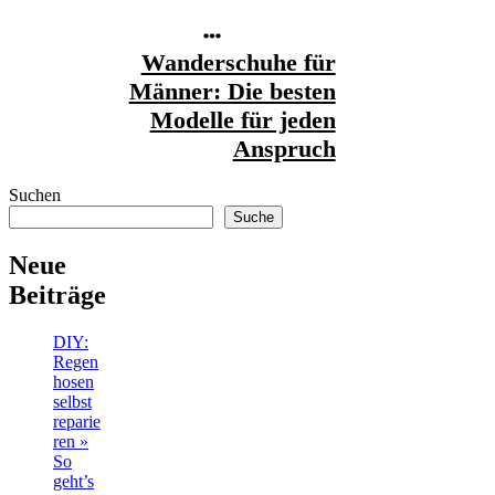
Wanderschuhe für
Männer: Die besten
Modelle für jeden
Anspruch
Suchen
Suche
Neue
Beiträge
DIY:
Regen
hosen
selbst
reparie
ren »
So
geht’s