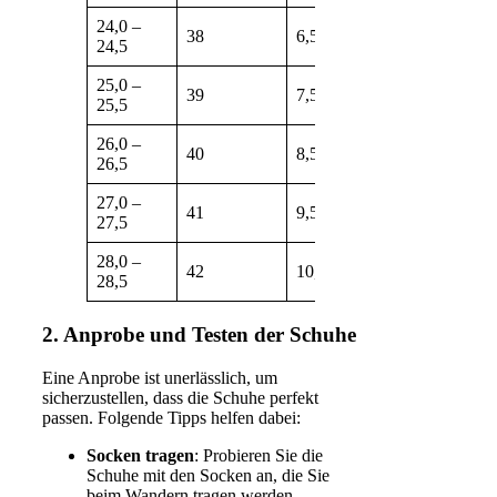
24,0 –
38
6,5 – 7
7,5 – 8
24,5
25,0 –
39
7,5 – 8
8,5 – 9
25,5
26,0 –
40
8,5 – 9
9,5 – 10
26,5
27,0 –
41
9,5 – 10
10,5 – 11
27,5
28,0 –
42
10,5 – 11
11,5 – 12
28,5
2. Anprobe und Testen der Schuhe
Eine Anprobe ist unerlässlich, um
sicherzustellen, dass die Schuhe perfekt
passen. Folgende Tipps helfen dabei:
Socken tragen
: Probieren Sie die
Schuhe mit den Socken an, die Sie
beim Wandern tragen werden.