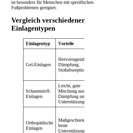
ist besonders für Menschen mit spezifischen
Fußproblemen geeignet.
Vergleich verschiedener
Einlagentypen
Einlagentyp
Vorteile
Nachteile
Kann
Hervorragende
schwerer
Gel-Einlagen
Dämpfung,
sein als
Stoßabsorption
andere
Einlagen
Leicht, gute
Weniger
Schaumstoff-
Mischung aus
langlebig
Einlagen
Dämpfung und
als Gel-
Unterstützung
Einlagen
Höherer
Preis,
Maßgeschneidert,
Orthopädische
erfordert
beste
Einlagen
Anpassung
Unterstützung