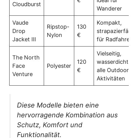
€
ideal für
Cloudburst
Wanderer
Vaude
Kompakt,
Ripstop-
130
Drop
strapazierfähig,
Nylon
€
Jacket III
für Radfahrer
Vielseitig,
The North
120
wasserdicht, fü
Face
Polyester
€
alle Outdoor-
Venture
Aktivitäten
Diese Modelle bieten eine
hervorragende Kombination aus
Schutz, Komfort und
Funktionalität.