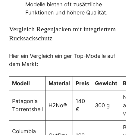
Modelle bieten oft zusätzliche
Funktionen und höhere Qualität.
Vergleich Regenjacken mit integriertem
Rucksackschutz
Hier ein Vergleich einiger Top-Modelle auf
dem Markt:
Modell
Material
Preis
Gewicht
Beso
Nach
Patagonia
140
H2No®
300 g
atmu
Torrentshell
€
viels
Beso
Columbia