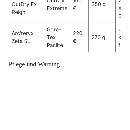
OutDry
160
wass
OutDry Ex
350 g
Extreme
€
extr
Reign
Bed
Gore-
Ultra
Arc’teryx
220
Tex
270 g
komp
Zeta SL
€
Paclite
für 
Pflege und Wartung