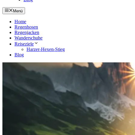
Menü
Home
Regenhosen
Regenjacken
Wanderschuhe
Reiseziele
Harzer-Hexen-Stieg
Blog