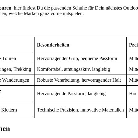
ouren
, hier findest Du die passenden Schuhe für Dein nächstes Outdo
den, welche Marken ganz vorne mitspielen.
Besonderheiten
Prei
e Touren
Hervorragender Grip, bequeme Passform
Mitt
ngen, Trekking
Komfortabel, atmungsaktiv, langlebig
Mitt
e Wanderungen
Robuste Verarbeitung, hervorragender Halt
Mitt
e
Hervorragende Passform, langlebig
Hoc
n
 Klettern
Technische Präzision, innovative Materialien
Mitt
hen