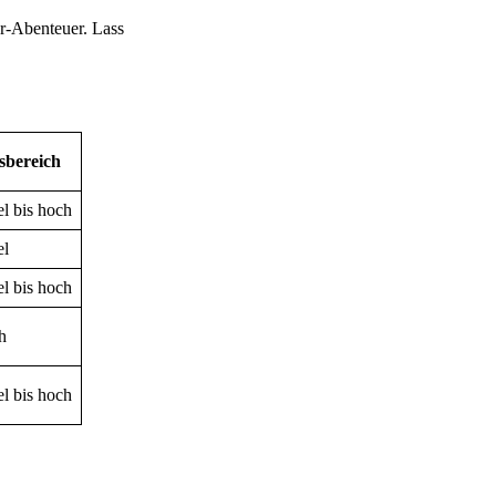
or-Abenteuer. Lass
sbereich
el bis hoch
el
el bis hoch
h
el bis hoch