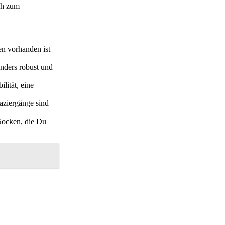
ich zum
en vorhanden ist
onders robust und
lität, eine
aziergänge sind
Socken, die Du