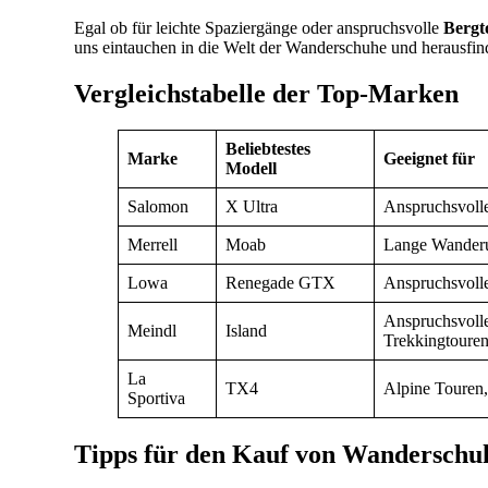
Egal ob für leichte Spaziergänge oder anspruchsvolle
Bergt
uns eintauchen in die Welt der Wanderschuhe und herausfin
Vergleichstabelle der Top-Marken
Beliebtestes
Marke
Geeignet für
Modell
Salomon
X Ultra
Anspruchsvoll
Merrell
Moab
Lange Wanderu
Lowa
Renegade GTX
Anspruchsvoll
Anspruchsvoll
Meindl
Island
Trekkingtoure
La
TX4
Alpine Touren,
Sportiva
Tipps für den Kauf von Wanderschu