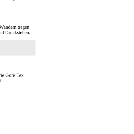
m Wandern tragen
nd Druckstellen.
wie Gore-Tex
t.