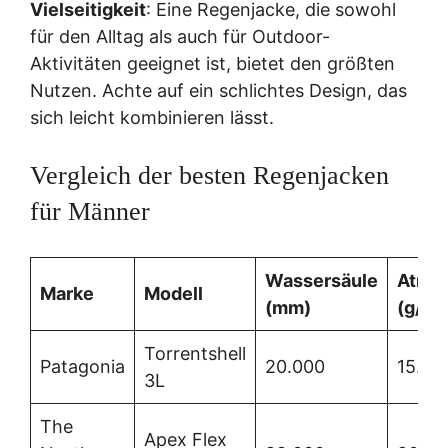
Vielseitigkeit
: Eine Regenjacke, die sowohl
für den Alltag als auch für Outdoor-
Aktivitäten geeignet ist, bietet den größten
Nutzen. Achte auf ein schlichtes Design, das
sich leicht kombinieren lässt.
Vergleich der besten Regenjacken
für Männer
Wassersäule
Atmun
Marke
Modell
(mm)
(g/m²
Torrentshell
Patagonia
20.000
15.00
3L
The
Apex Flex